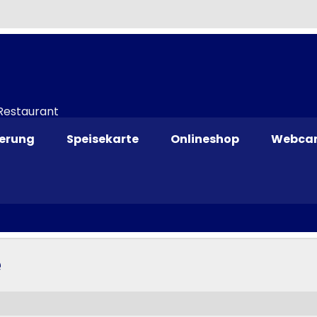
 Restaurant
ierung
Speisekarte
Onlineshop
Webca
e