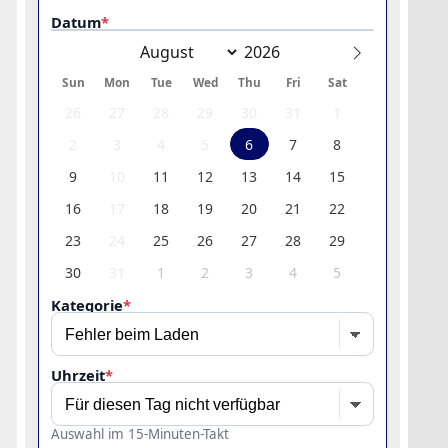
Datum
*
Sun
Mon
Tue
Wed
Thu
Fri
Sat
26
27
28
29
30
31
1
2
3
4
5
6
7
8
9
10
11
12
13
14
15
16
17
18
19
20
21
22
23
24
25
26
27
28
29
30
31
1
2
3
4
5
Kategorie
*
Uhrzeit
*
Auswahl im 15-Minuten-Takt