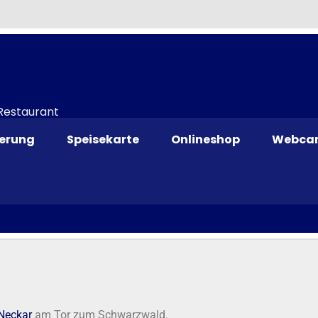
 Restaurant
ierung
Speisekarte
Onlineshop
Webca
Neckar
am Tor zum Schwarzwald.