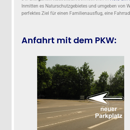
Inmitten es Naturschutzgebietes und umgeben von Wa
perfektes Ziel für einen Familienausflug, eine Fahrr
Anfahrt mit dem PKW: