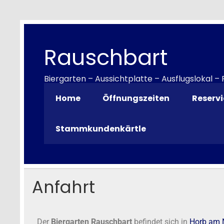
Rauschbart
Biergarten – Aussichtplatte – Ausflugslokal –
Home
Öffnungszeiten
Reserv
Stammkundenkärtle
Anfahrt
Der
Biergarten Rauschbart
befindet sich in
Horb am 