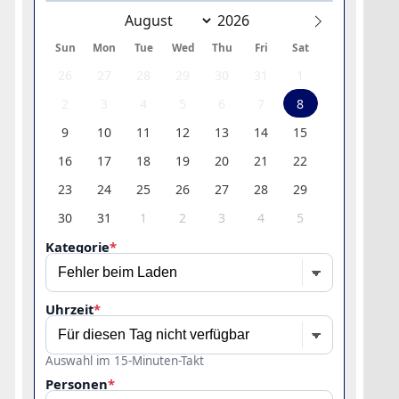
Sun
Mon
Tue
Wed
Thu
Fri
Sat
26
27
28
29
30
31
1
2
3
4
5
6
7
8
9
10
11
12
13
14
15
16
17
18
19
20
21
22
23
24
25
26
27
28
29
30
31
1
2
3
4
5
Kategorie
*
Uhrzeit
*
Auswahl im 15-Minuten-Takt
Personen
*